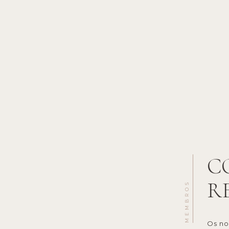
C
R
MEMBROS
Os no