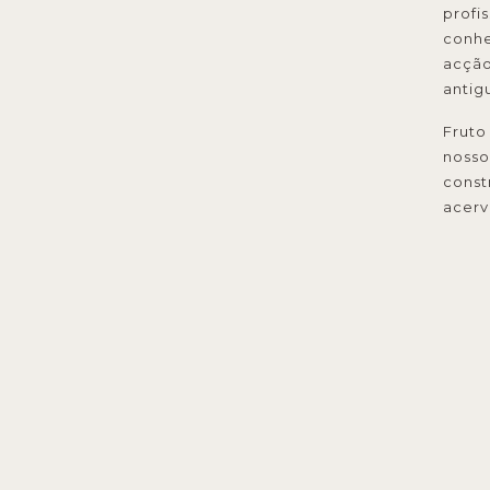
profi
conhe
acção
antig
Fruto
nosso
const
acerv